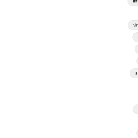
int
vi
s