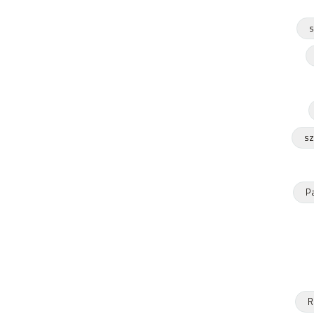
s
sz
P
R