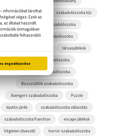
szabadulószoba ajándékutalvány
szabadulószoba kupon
szabadulószoba tűz
Schindler listája szabadulószoba
Harry Potter szabadulószoba
online szabadulószoba
társasjátékok
Végjáték szabadulószoba
Endgame szabadulószoba
Bosszúállók szabadulószoba
Avengers szabadulószoba
Puzzle
kijutós járék
szabadulószoba választás
szabadulószoba franchise
escape játékok
Végtelen útvesztő
horror szabadulószoba