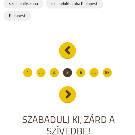
szabadulószoba
szabadulószoba Budapest
Budapest
1
...
4
5
6
...
85
SZABADULJ KI, ZÁRD A
SZÍVEDBE!