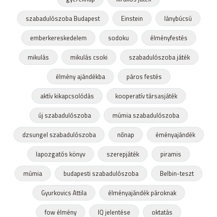
szabadulószoba Budapest
Einstein
lánybúcsú
emberkereskedelem
sodoku
élményfestés
mikulás
mikulás csoki
szabadulószoba játék
élmény ajándékba
páros festés
aktív kikapcsolódás
kooperatív társasjáték
új szabadulószoba
múmia szabadulószoba
dzsungel szabadulószoba
nőnap
éményajándék
lapozgatós könyv
szerepjáték
piramis
múmia
budapesti szabadulószoba
Belbin-teszt
Gyurkovics Attila
élményajándék pároknak
fow élmény
IQ jelentése
oktatás