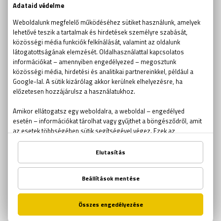
csapatépítés
kocsmakvíz
Csíkszentmihályi Mihály
szabadulószoba ajándékutalvány
szabadulószoba kupon
szabadulószoba tűz
Schindler listája szabadulószoba
Harry Potter szabadulószoba
online szabadulószoba
társasjátékok
Végjáték szabadulószoba
Endgame szabadulószoba
Bosszúállók szabadulószoba
Avengers szabadulószoba
Puzzle
kijutós járék
szabadulószoba választás
szabadulószoba franchise
escape játékok
Végtelen útvesztő