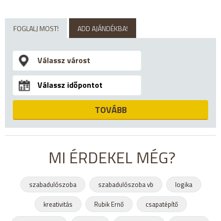
FOGLALJ MOST!
ADD AJÁNDÉKBA!
TOVÁBB
MI ÉRDEKEL MÉG?
szabadulószoba
szabadulószoba vb
logika
kreativitás
Rubik Ernő
csapatépítő