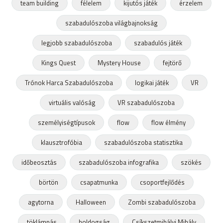
team building
félelem
kijutós játék
érzelem
szabadulószoba világbajnokság
legjobb szabadulószoba
szabadulós játék
Kings Quest
Mystery House
fejtörő
Trónok Harca Szabadulószoba
logikai játék
VR
virtuális valóság
VR szabadulószoba
személyiségtípusok
flow
flow élmény
klausztrofóbia
szabadulószoba statisztika
időbeosztás
szabadulószoba infografika
szökés
börtön
csapatmunka
csoportfejlődés
agytorna
Halloween
Zombi szabadulószoba
töklámpás
boldogság
Csíkszetmihályi Mihály