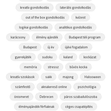
kreatív gondolkodás
laterális gondolkodás
out of the box gondolkodás
kvízest
logikai gondolkodás
analitikus gondolkodás
karácsony
élmény ajándék
Budapest téli program
Budapest
új év
újévi fogadalom
gyerekjáték
sudoku
kaland
kockázat
memória
stressz
bűvös kocka
kreatív szokások
sakk
majong
Halooween
számfestő
aknakereső online
pszichológia
önismeret
Debrecen
páros szabadulószoba
élményajándék férfiaknak
céges csapatépítés