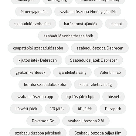
élményajándék
szabadulószoba élményajándék
szabadulószoba film
karácsonyi ajándék
csapat
szabadulószoba társasjáték
csapatépítő szabadulószoba
szabadulószoba Debrecen
kijutós játék Debrecen
Szabadulós játék Debrecen
gyakori kérdések
ajándékutalvány
Valentin nap
bomba szabadulószoba
kubai rakétaválság
szabadulószoba tipp
kijutós játék tipp
húsvét
húsvéti játék
VR játék
AR játék
Parapark
Pokemon Go
szabadulószoba 2 fő
szabadulószoba pároknak
Szabadulószoba teljes film