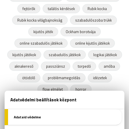
fejtörők
találós kérdések
Rubik kocka
Rubik kocka világbajnokság
szabadulószoba trükk
kijutós jéték
Ockham borotvája
online szabadulós játékok
online kijutós játékok
kijutós játékok
szabadulós játékok
logikai játékok
aknakereső
passziánsz
torpedó
amőba
ötödölő
problémamegoldás
idézetek
flow elmélet
horror
szabadulószoba gyerekeknek
betörő
iskolai szabadulószoba
találós kérdés
csapda
labirintus
Sissi szabadulószoba
out of the box