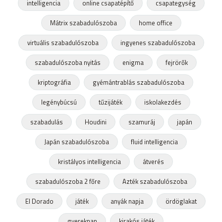
intelligencia
online csapatépítő
csapategység
Mátrix szabadulószoba
home office
virtuális szabadulószoba
ingyenes szabadulószoba
szabadulószoba nyitás
enigma
fejrörők
kriptográfia
gyémántrablás szabadulószoba
legénybúcsú
tűzijáték
iskolakezdés
szabadulás
Houdini
szamuráj
japán
Japán szabadulószoba
fluid intelligencia
kristályos intelligencia
átverés
szabadulószoba 2 főre
Azték szabadulószoba
El Dorado
játék
anyák napja
ördöglakat
gyereknap
kirakós játék