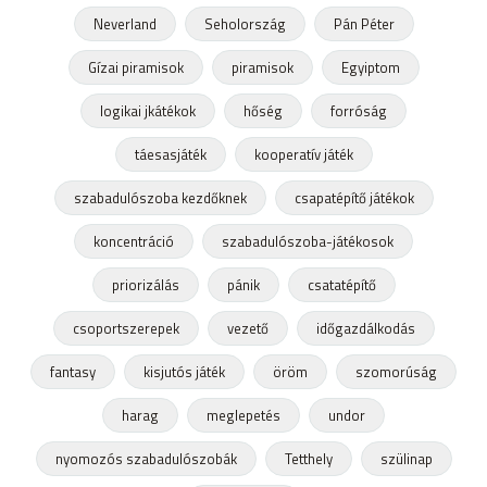
Neverland
Seholország
Pán Péter
Gízai piramisok
piramisok
Egyiptom
logikai jkátékok
hőség
forróság
táesasjáték
kooperatív játék
szabadulószoba kezdőknek
csapatépítő játékok
koncentráció
szabadulószoba-játékosok
priorizálás
pánik
csatatépítő
csoportszerepek
vezető
időgazdálkodás
fantasy
kisjutós játék
öröm
szomorúság
harag
meglepetés
undor
nyomozós szabadulószobák
Tetthely
szülinap