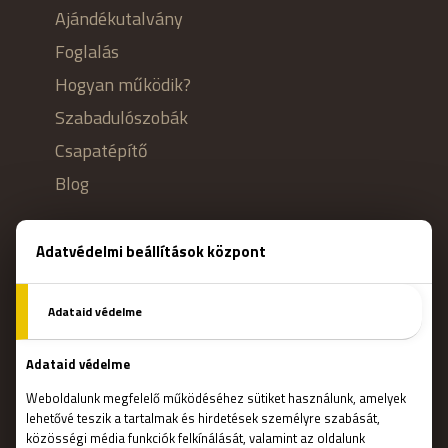
Ajándékutalvány
Foglalás
Hogyan működik?
Szabadulószobák
Csapatépítő
Blog
FONTOS
Kapcsolat
Általános szerződési feltételek