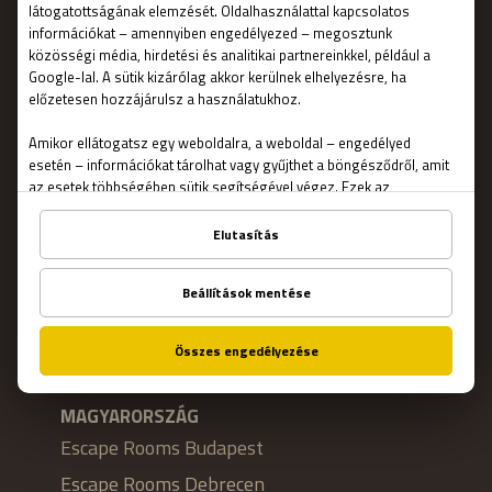
Adatvédelmi nyilatkozat
Rólunk
GYIK
Franchise
Állás
Impresszum
Online Escape Rooms
Süti beállítások
HELYSZÍNEK
MAGYARORSZÁG
Escape Rooms Budapest
Escape Rooms Debrecen