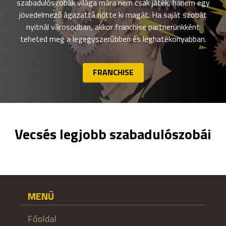
szabadulószobák világa mára nem csak játék, hanem egy
jövedelmező ágazattá nőtte ki magát. Ha saját szobát
nyitnál városodban, akkor franchise partnerünkként
teheted meg a legegyszerűbben és leghatékonyabban.
FRANCHISE
Vecsés legjobb szabadulószobái
MENÜ
Főoldal