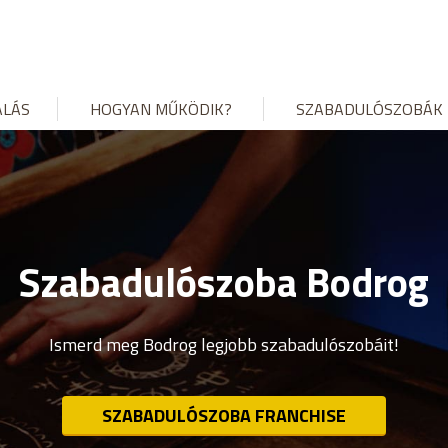
ALÁS
HOGYAN MŰKÖDIK?
SZABADULÓSZOBÁK
Szabadulószoba Bodrog
Ismerd meg Bodrog legjobb szabadulószobáit!
SZABADULÓSZOBA FRANCHISE