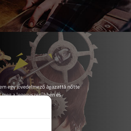
e
anem egy jövedelmező ágazattá nőtte
ed meg a legegyszerűbben és