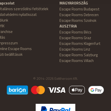
apcsolat
MAGYARORSZÁG
ltalános szerződési feltételek
Escape Rooms Budapest
datvédelmi nyilatkozat
Escape Rooms Debrecen
ólunk
Escape Rooms Szolnok
YIK
AUSZTRIA
ranchise
Escape Rooms Bécs
llás
Escape Rooms Graz
mpresszum
Escape Rooms Klagenfurt
nline Escape Rooms
Escape Rooms Linz
üti beállítások
Escape Rooms Salzburg
Escape Rooms Villach
© 2014-2026 Exittheroom Kft.