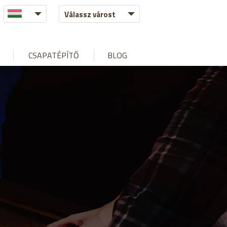
Válassz várost
CSAPATÉPÍTŐ
BLOG