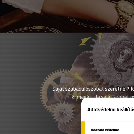
Saját szabadulószobát szeretnél? J
ki magát. Ha saját szobát 