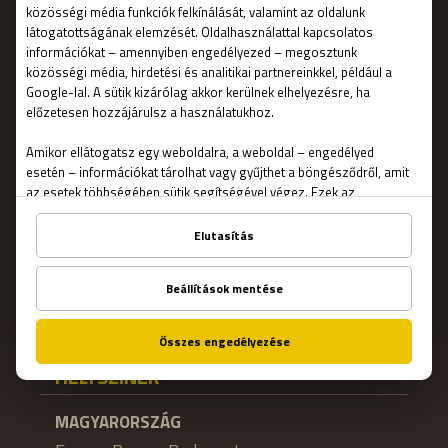
Általános szerződési feltételek
Adatvédelmi nyilatkozat
Rólunk
GYIK
Franchise
Állás
Impresszum
Online Escape Rooms
Süti beállítások
HELYSZÍNEK
MAGYARORSZÁG