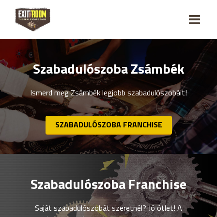
Szabadulószoba Zsámbék
Ismerd meg Zsámbék legjobb szabadulószobáit!
SZABADULÓSZOBA FRANCHISE
Szabadulószoba Franchise
Saját szabadulószobát szeretnél? Jó ötlet! A