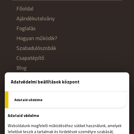
Főoldal
Ajándékutalvány
Foglalás
Hogyan működik?
Szabadulószobák
Csapatépítő
Blog
FONTOS
Kapcsolat