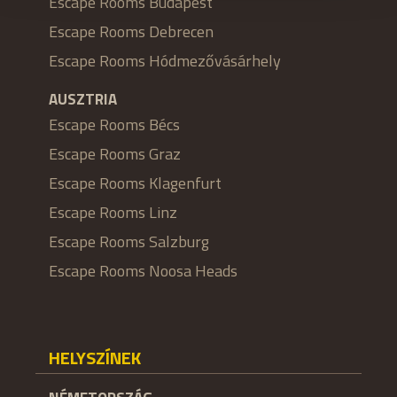
Escape Rooms Budapest
Escape Rooms Debrecen
Escape Rooms Hódmezővásárhely
AUSZTRIA
Escape Rooms Bécs
Escape Rooms Graz
Escape Rooms Klagenfurt
Escape Rooms Linz
Escape Rooms Salzburg
Escape Rooms Noosa Heads
HELYSZÍNEK