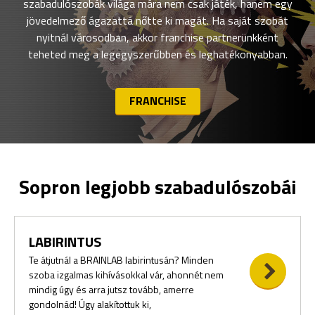
szabadulószobák világa mára nem csak játék, hanem egy
jövedelmező ágazattá nőtte ki magát. Ha saját szobát
nyitnál városodban, akkor franchise partnerünkként
teheted meg a legegyszerűbben és leghatékonyabban.
FRANCHISE
Sopron legjobb szabadulószobái
LABIRINTUS
Te átjutnál a BRAINLAB labirintusán? Minden
szoba izgalmas kihívásokkal vár, ahonnét nem
mindig úgy és arra jutsz tovább, amerre
gondolnád! Úgy alakítottuk ki,