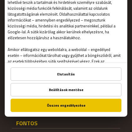
MENÜ
Főoldal
Ajándékutalvány
Foglalás
Hogyan működik?
Szabadulószobák
Csapatépítő
Blog
FONTOS