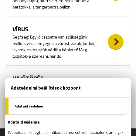
néhány napra, mert szeretnénk lemenni a
barátokkal a tengerpartra bulizni.
VÍRUS
Segítség! Egy jó csapatra van szükségünk!
Gyilkos vírus fenyegeti a várost, zárak, kódok,
lakatok, titkos ajtók védik a képletet! Meg
tudjátok-e szerezni, mindö
HAJÓTÖRÉS
Utatok során egy szörnyű viharban hajótörést
szenvedtetek egy ismeretlen szigeten.
Hamarosan kiderítitek, hogy az egykori
telepeseket egy kannibál törzs kiirtot