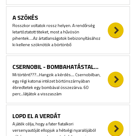
A SZÖKÉS
Rosszkor voltatok rossz helyen. A rendőrség
letartóztatott titeket, most a hűvösön
pihentek….Az ártatlanságotok bebizonyításához
ki kellene szöknötök a börtönbő
CSERNOBIL - BOMBAHATÁSTALANÍTÁS
Mi történt???...Hangzik a kérdés.... Csernobilban,
egy régi katonai intézet börtönszárnyában
ébredtetek egy bombával összezárva. 60
perc...látjátok a visszaszám
LOPD EL A VERDÁT
A játék célja, hogy a fater fiatalkori
versenyautóját ellopjuk a hétvégi nyaralójából