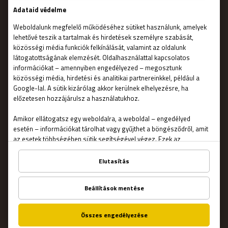
FONTOS
Kapcsolat
Általános szerződési feltételek
Adatvédelmi nyilatkozat
Rólunk
GYIK
Franchise
Állás
Impresszum
Online Escape Rooms
Süti beállítások