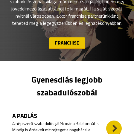
szabadulószobák világa mára nem csak játék, hanem egy
jövedelmező ágazattá nőtte ki magát. Ha saját szobát
nyitnál városodban, akkor franchise partnerünkként
teheted meg a legegyszerűbben és leghatékonyabban.
FRANCHISE
Gyenesdiás legjobb
szabadulószobái
A PADLÁS
A népszerű szabadulós játék már a Balatonnál is!
Mindig is érdekelt mit rejteget a nagybácsi a