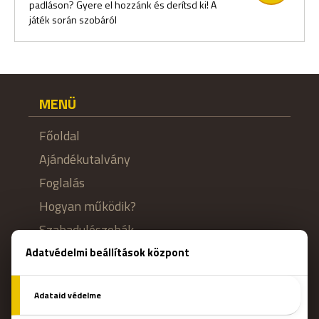
padláson? Gyere el hozzánk és derítsd ki! A
játék során szobáról
MENÜ
Főoldal
Ajándékutalvány
Foglalás
Hogyan működik?
Szabadulószobák
Csapatépítő
Blog