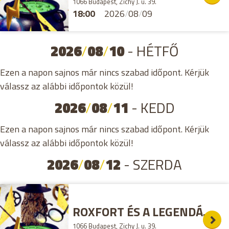
1066 Budapest, Zichy J. u. 39.
18:00
2026
/
08
/
09
2026
/
08
/
10
- HÉTFŐ
Ezen a napon sajnos már nincs szabad időpont. Kérjük
válassz az alábbi időpontok közül!
2026
/
08
/
11
- KEDD
Ezen a napon sajnos már nincs szabad időpont. Kérjük
válassz az alábbi időpontok közül!
2026
/
08
/
12
- SZERDA
ROXFORT ÉS A LEGENDÁS ÁLLATOK SZABADULÓSZOBA
1066 Budapest, Zichy J. u. 39.