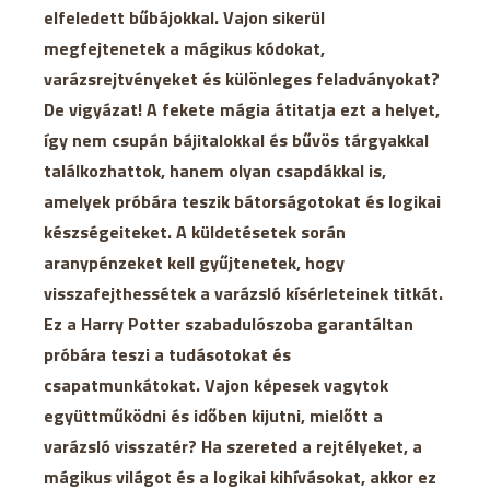
elfeledett bűbájokkal. Vajon sikerül
megfejtenetek a mágikus kódokat,
varázsrejtvényeket és különleges feladványokat?
De vigyázat! A fekete mágia átitatja ezt a helyet,
így nem csupán bájitalokkal és bűvös tárgyakkal
találkozhattok, hanem olyan csapdákkal is,
amelyek próbára teszik bátorságotokat és logikai
készségeiteket. A küldetésetek során
aranypénzeket kell gyűjtenetek, hogy
visszafejthessétek a varázsló kísérleteinek titkát.
Ez a Harry Potter szabadulószoba garantáltan
próbára teszi a tudásotokat és
csapatmunkátokat. Vajon képesek vagytok
együttműködni és időben kijutni, mielőtt a
varázsló visszatér? Ha szereted a rejtélyeket, a
mágikus világot és a logikai kihívásokat, akkor ez