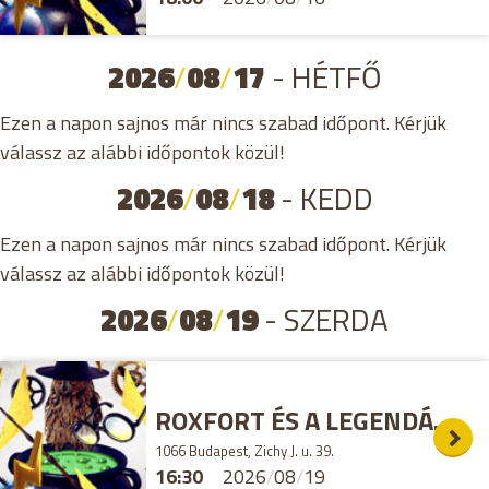
2026
/
08
/
17
- HÉTFŐ
Ezen a napon sajnos már nincs szabad időpont. Kérjük
válassz az alábbi időpontok közül!
2026
/
08
/
18
- KEDD
Ezen a napon sajnos már nincs szabad időpont. Kérjük
válassz az alábbi időpontok közül!
2026
/
08
/
19
- SZERDA
ROXFORT ÉS A LEGENDÁS ÁLLATOK SZABADULÓSZOBA
1066 Budapest, Zichy J. u. 39.
16:30
2026
/
08
/
19