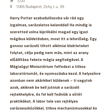
5,00
1066 Budapest, Zichy J. u. 39.
Harry Potter szabadulószoba vár rád egy
izgalmas, varázslatos kalanddal! Ha mindig is
szeretted volna kipróbálni magad egy igazi
mágikus küldetésben, most itt a lehetőség. Egy
gonosz varázsló tiltott alkímiai kísérleteket
folytat, célja pedig nem más, mint az arany
előállítása fekete mágia segítségével. A
Mágiaügyi Minisztérium felfedezi a titkos
laboratóriumát, és nyomozásba kezd. A helyszínre
azonban nem akárkiket küldenek – ti vagytok
azok, akiknek be kell jutniuk a varázsló
rejtekhelyére, és fel kell fedniük a sötét
praktikákat. A labor tele van rejtélyes
varázseszközökkel, titkos mechanizmusokkal és