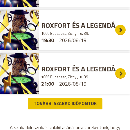
ROXFORT ÉS A LEGENDÁS ÁLLATOK SZABADULÓSZOBA
1066 Budapest, Zichy J. u. 39.
19:30
2026
/
08
/
19
ROXFORT ÉS A LEGENDÁS ÁLLATOK SZABADULÓSZOBA
1066 Budapest, Zichy J. u. 39.
21:00
2026
/
08
/
19
TOVÁBBI SZABAD IDŐPONTOK
A szabadulószobák kialakításánál arra törekedtünk, hogy