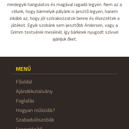
mindegyik hangulatos és magával ragadó legyen. Nem az a
célunk, hogy bármelyik pályánk is ijesztő legyen, hanem
inkább az, hogy jól szórakozzatok benne és élvezzétek a
játékot. Egyik szobánk sem ijesztőbb Andersen, vagy a
Grimm testvérek meséinél, így bárkinek nyugodt szívvel
ajánljuk őket.
MENÜ
Főoldal
Ajándékutalvány
Foglalás
Hogyan működik?
Szabadulószobák