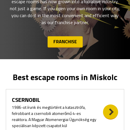
escape rooms has now grown into a lucrative industry,
not just a game. If you open your own room in your city,
you can do it in the most convenient and efficient way
as our franchise partner.
FRANCHISE
Best escape rooms in Miskolc
CSERNOBIL
1986-ot írunk és megtörtént a katasztrófa,
felrobbant a csernobili atomerőmű 4-es
reaktora. A Magyar Atomenergiai Ügynökség egy
speciálisan képzett csapatot kül