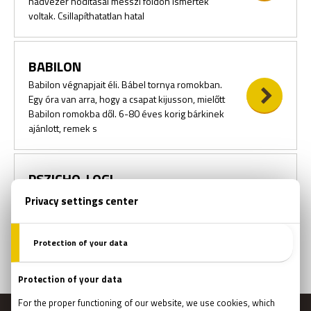
hadvezér hódításai messzi földön ismertek
voltak. Csillapíthatatlan hatal
BABILON
Babilon végnapjait éli. Bábel tornya romokban.
Egy óra van arra, hogy a csapat kijusson, mielőtt
Babilon romokba dől. 6-80 éves korig bárkinek
ajánlott, remek s
PSZICHO-LOGI
Évtizedek óta tombol a gépek háborúja az
emberiség kipusztítására. A végső ütközetet
nem a jövőben vívják meg, hanem itt a jelenben,
ma este. Nincs végzet, csak