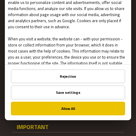
MENU
Main page
Gift Cards
Booking
How Does It Work?
Escape Rooms
Team Building
Blog
IMPORTANT