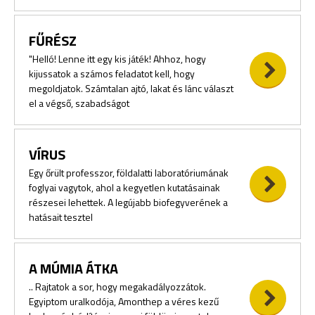
FŰRÉSZ
"Helló! Lenne itt egy kis játék! Ahhoz, hogy
kijussatok a számos feladatot kell, hogy
megoldjatok. Számtalan ajtó, lakat és lánc választ
el a végső, szabadságot
VÍRUS
Egy őrült professzor, földalatti laboratóriumának
foglyai vagytok, ahol a kegyetlen kutatásainak
részesei lehettek. A legújabb biofegyverének a
hatásait tesztel
A MÚMIA ÁTKA
.. Rajtatok a sor, hogy megakadályozzátok.
Egyiptom uralkodója, Amonthep a véres kezű