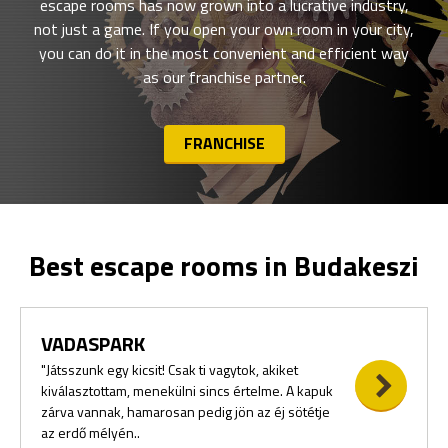
escape rooms has now grown into a lucrative industry,
not just a game. If you open your own room in your city,
you can do it in the most convenient and efficient way
as our franchise partner.
FRANCHISE
Best escape rooms in Budakeszi
VADASPARK
"Játsszunk egy kicsit! Csak ti vagytok, akiket
kiválasztottam, menekülni sincs értelme. A kapuk
zárva vannak, hamarosan pedig jön az éj sötétje
az erdő mélyén..