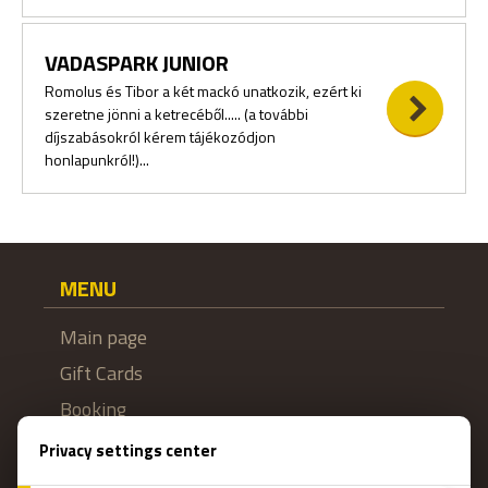
VADASPARK JUNIOR
Romolus és Tibor a két mackó unatkozik, ezért ki
szeretne jönni a ketrecéből..... (a további
díjszabásokról kérem tájékozódjon
honlapunkról!)...
MENU
Main page
Gift Cards
Booking
How Does It Work?
Escape Rooms